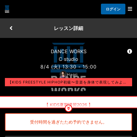
ログイン
レッスン詳細
DANCE WORKS
C studio
8/4
(火)
13:30 - 15:00
Hagri
【KIDS FREESTYLE HIPHOP初級〜音楽を身体で表現してみよう〜】
【 KIDS夏期講習2026 】
[ 受講方法 ]
受付時間を過ぎたため予約できません。
会員様：コース紹介 / チケット消化＋¥1,000
ビジター様：¥3,800+¥1,000