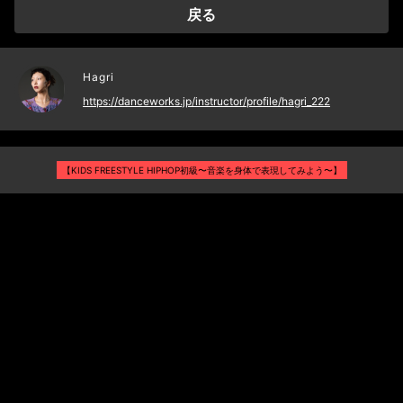
戻る
[ 対象年齢 ]
小学2年生〜中学3年生
※小学1年生は承認制。初回のクラスで受付にお声がけください。
Hagri
※体験チケットでの受講は不可です。
https://danceworks.jp/instructor/profile/hagri_222
※保護者の方の見学は不可とさせていただきます。
【KIDS FREESTYLE HIPHOP初級〜音楽を身体で表現してみよう〜】