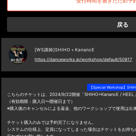
受付時間を過ぎたため予
日程：2024/9/21 (土)18:00-19:30
ジャンル：HEEL
対象：中学生以上
戻る
★専用のWorkshopチケットの購入が必要です。
[WS講師]SHIHO＋KanancE
WORKSHOPの詳細はこちら
https://danceworks.jp/workshop/default/50817
https://danceworks.jp/workshop/default/50817
こちらのクラスはスタッフがビデオ撮影に入ります。
※撮影NGの方は、チェックイン時に事前に受付にお声
【Special Workshop】SHI
こちらのチケットは、2024/9/22開催「SHIHO+KanancE / 
（有効期限：購入日〜開催日まで）
※購入後のキャンセルによる返金、他のワークショップで使用は出
チケット購入のみでは予約完了になりません。
システムの仕様上、定員になってしまった場合はチケットをお持ち